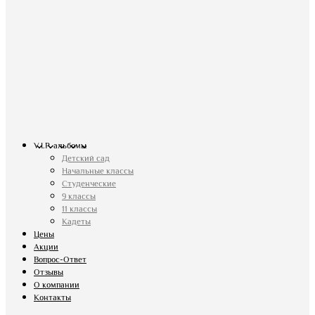
V.I.P. альбомы
Детский сад
Начальные классы
Студенческие
9 классы
11 классы
Кадеты
Цены
Акции
Вопрос-Ответ
Отзывы
О компании
Контакты