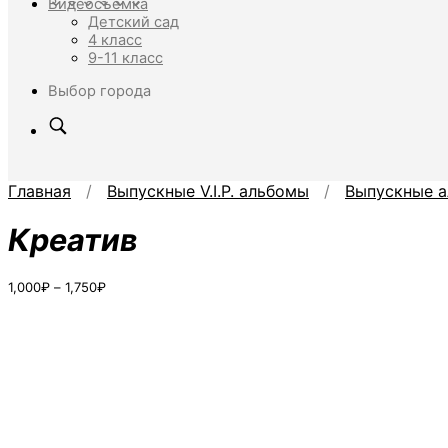
Видеосъёмка
Детский сад
4 класс
9-11 класс
Выбор города
Главная
/
Выпускные V.I.P. альбомы
/
Выпускные а
Креатив
Диапазон
1,000
₽
–
1,750
₽
цен:
1,000₽
–
1,750₽