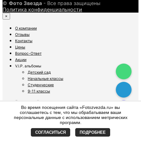
©
Фото Звезда
- Все права защищены
Политика конфиденциальности
×
О компании
Отзывы
Контакты
Цены
Вопрос-Ответ
Акции
V.I.P. альбомы
Детский сад
Начальные классы
Студенческие
9-11 классы
Видеосъёмка
Во время посещения сайта «Fotozvezda.ru» вы
Детский сад
соглашаетесь с тем, что мы обрабатываем ваши
4 класс
персональные данные с использованием метрических
9-11 класс
программ.
Фотосъёмка
СОГЛАСИТЬСЯ
ПОДРОБНЕЕ
Детский сад
4 класс