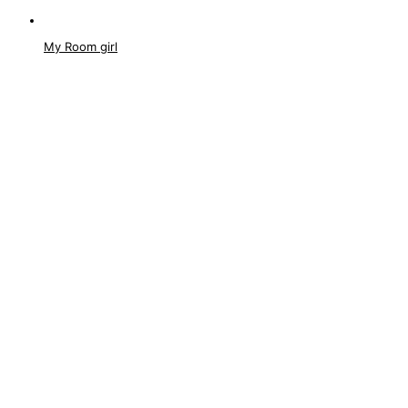
My Room girl