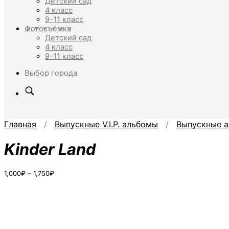
Детский сад
4 класс
9-11 класс
Фотосъёмка
Детский сад
4 класс
9-11 класс
Выбор города
Главная
/
Выпускные V.I.P. альбомы
/
Выпускные а
Kinder Land
Диапазон
1,000
₽
–
1,750
₽
цен:
1,000₽
–
1,750₽