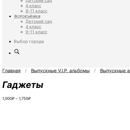
Детский сад
4 класс
9-11 класс
Фотосъёмка
Детский сад
4 класс
9-11 класс
Выбор города
Главная
/
Выпускные V.I.P. альбомы
/
Выпускные а
Гаджеты
Диапазон
1,000
₽
–
1,750
₽
цен:
1,000₽
–
1,750₽