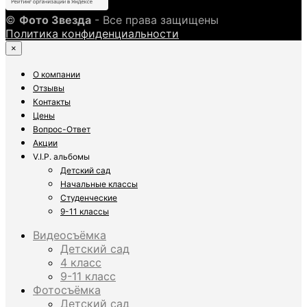
©
Фото Звезда
- Все права защищены
Политика конфиденциальности
×
О компании
Отзывы
Контакты
Цены
Вопрос-Ответ
Акции
V.I.P. альбомы
Детский сад
Начальные классы
Студенческие
9-11 классы
Видеосъёмка
Детский сад
4 класс
9-11 класс
Фотосъёмка
Детский сад