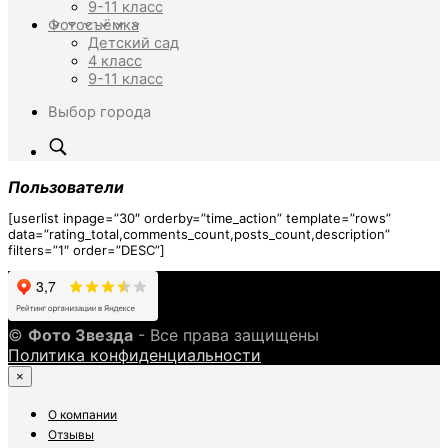
9-11 класс
Фотосъёмка
Детский сад
4 класс
9-11 класс
Выбор города
Пользователи
[userlist inpage=”30″ orderby=”time_action” template=”rows”
data=”rating_total,comments_count,posts_count,description”
filters=”1″ order=”DESC”]
©
Фото Звезда
- Все права защищены
Политика конфиденциальности
×
О компании
Отзывы