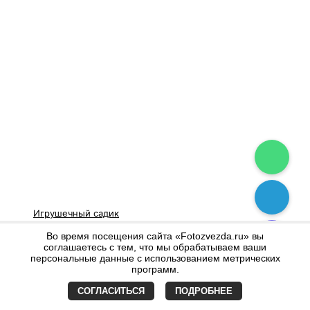
Игрушечный садик
Во время посещения сайта «Fotozvezda.ru» вы
соглашаетесь с тем, что мы обрабатываем ваши
персональные данные с использованием метрических
программ.
©
Фото Звезда
- Все права защищены
Политика конфиденциальности
СОГЛАСИТЬСЯ
ПОДРОБНЕЕ
×