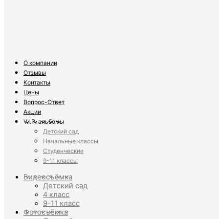
О компании
Отзывы
Контакты
Цены
Вопрос-Ответ
Акции
V.I.P. альбомы
Детский сад
Начальные классы
Студенческие
9-11 классы
Видеосъёмка
Детский сад
4 класс
9-11 класс
Фотосъёмка