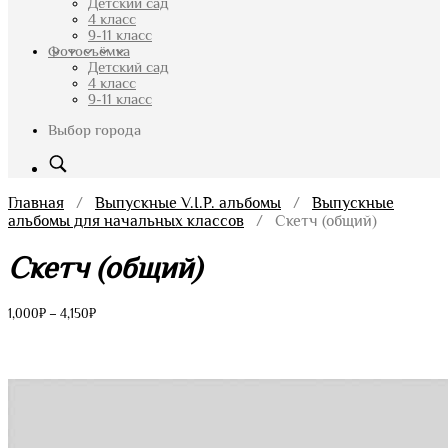
Детский сад
4 класс
9-11 класс
Фотосъёмка
Детский сад
4 класс
9-11 класс
Выбор города
Главная
/
Выпускные V.I.P. альбомы
/
Выпускные
альбомы для начальных классов
/ Скетч (общий)
Скетч (общий)
Диапазон
1,000
₽
–
4,150
₽
цен:
1,000₽
–
4,150₽