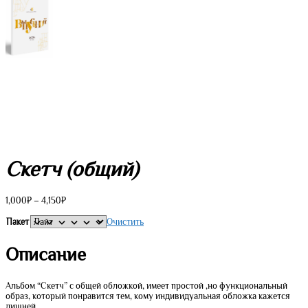
Скетч (общий)
Диапазон
1,000
₽
–
4,150
₽
цен:
1,000₽
Пакет
Очистить
–
4,150₽
Описание
Альбом “Скетч” с общей обложкой, имеет простой ,но функциональный
образ, который понравится тем, кому индивидуальная обложка кажется
лишней.