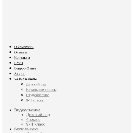
О компании
Отзывы
Контакты
Цены
Вопрос-Ответ
Акции
V.I.P. альбомы
Детский сад
Начальные классы
Студенческие
9-11 классы
Видеосъёмка
Детский сад
4 класс
9-11 класс
Фотосъёмка