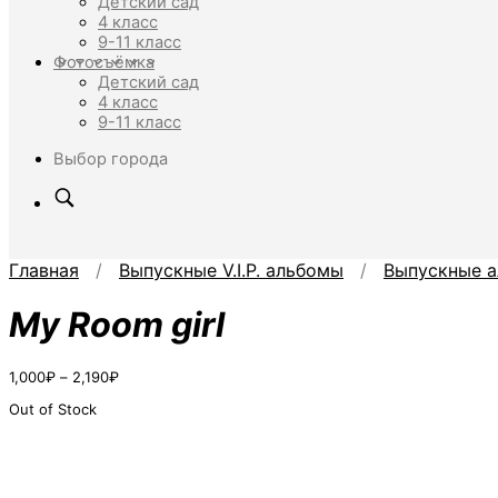
Детский сад
4 класс
9-11 класс
Фотосъёмка
Детский сад
4 класс
9-11 класс
Выбор города
Главная
/
Выпускные V.I.P. альбомы
/
Выпускные а
My Room girl
Диапазон
1,000
₽
–
2,190
₽
цен:
Out of Stock
1,000₽
–
2,190₽