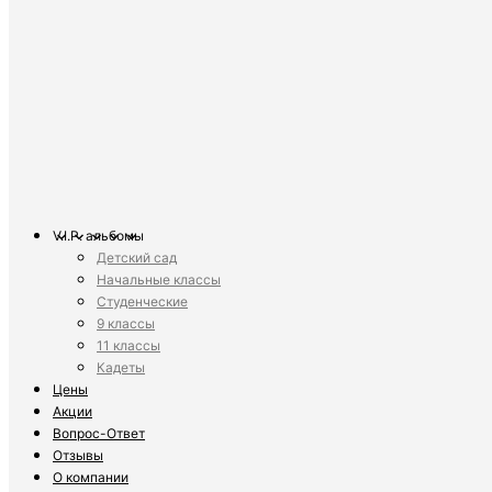
V.I.P. альбомы
Детский сад
Начальные классы
Студенческие
9 классы
11 классы
Кадеты
Цены
Акции
Вопрос-Ответ
Отзывы
О компании