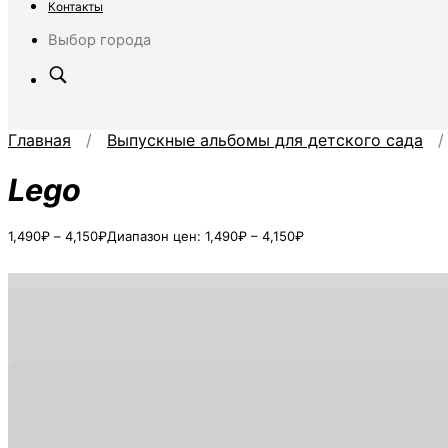
Контакты
Выбор города
Главная
/
Выпускные альбомы для детского сада
/ 
Lego
1,490
₽
–
4,150
₽
Диапазон цен: 1,490₽ – 4,150₽