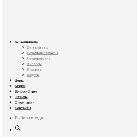
V.I.P. альбомы
Детский сад
Начальные классы
Студенческие
9 классы
11 классы
Кадеты
Цены
Акции
Вопрос-Ответ
Отзывы
О компании
Контакты
Выбор города