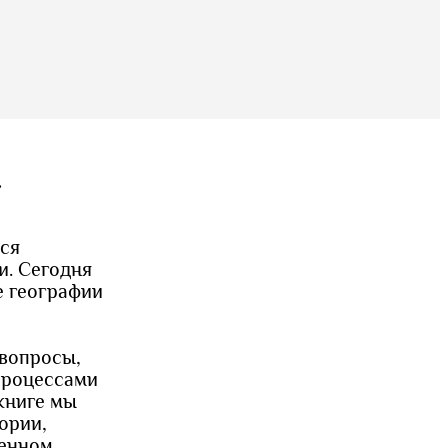
.
мся
и. Сегодня
е географии
 вопросы,
процессами
книге мы
ории,
венном