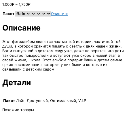
Диапазон
1,000
₽
–
1,750
₽
цен:
1,000₽
Пакет
Очистить
–
1,750₽
Описание
Этот фотоальбом является частью той истории, частичкой той
души, в которой хранится память о светлых днях нашей жизни.
Вот и выпускной в детском саду уже, даже не верится, что дети
так быстро повзрослели и вступают уже скоро в новый этап в
своей жизни, школа. Этот альбом подарит Вашим детям самые
яркие воспоминания, которые у них были и которые их
связывали с детским садом.
Детали
Пакет
Лайт, Доступный, Оптимальный, V.I.P
Похожие товары