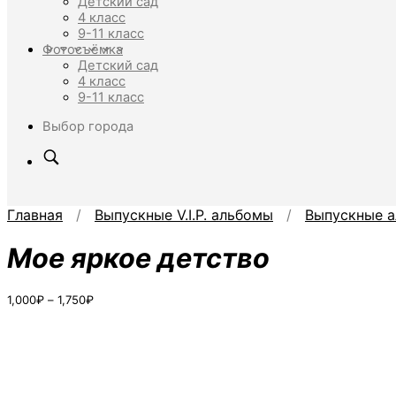
Детский сад
4 класс
9-11 класс
Фотосъёмка
Детский сад
4 класс
9-11 класс
Выбор города
Главная
/
Выпускные V.I.P. альбомы
/
Выпускные а
Мое яркое детство
Диапазон
1,000
₽
–
1,750
₽
цен:
1,000₽
–
1,750₽