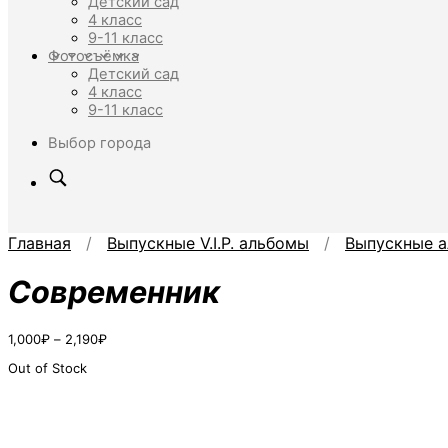
Детский сад
4 класс
9-11 класс
Фотосъёмка
Детский сад
4 класс
9-11 класс
Выбор города
Главная
/
Выпускные V.I.P. альбомы
/
Выпускные а
Современник
Диапазон
1,000
₽
–
2,190
₽
цен:
Out of Stock
1,000₽
–
2,190₽