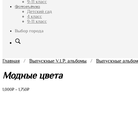
9-11 класс
Фотосъёмка
Детский сад
4 класс
9-11 класс
Выбор города
Главная
/
Выпускные V.I.P. альбомы
/
Выпускные альбом
Модные цвета
Диапазон
1,000
₽
–
1,750
₽
цен:
1,000₽
–
1,750₽