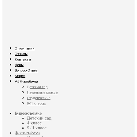
О компании
Отзывы
Контакты
Цены
Вопрос-Ответ
Акции
V.I.P. альбомы
Детский сад
Начальные классы
Студенческие
9-11 классы
Видеосъёмка
Детский сад
4 класс
9-11 класс
Фотосъёмка