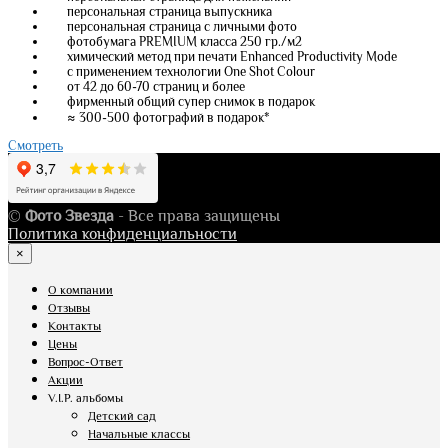
персональная страница выпускника
персональная страница с личными фото
фотобумага PREMIUM класса 250 гр./м2
химический метод при печати Enhanced Productivity Mode
с применением технологии One Shot Colour
от 42 до 60-70 страниц и более
фирменный общий супер снимок в подарок
≈ 300-500 фотографий в подарок*
Смотреть
©
Фото Звезда
- Все права защищены
Политика конфиденциальности
×
О компании
Отзывы
Контакты
Цены
Вопрос-Ответ
Акции
V.I.P. альбомы
Детский сад
Начальные классы