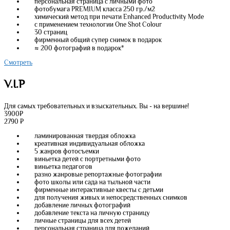
персональная страница с личными фото
фотобумага PREMIUM класса 250 гр./м2
химический метод при печати Enhanced Productivity Mode
с применением технологии One Shot Colour
30 страниц
фирменный общий супер снимок в подарок
≈ 200 фотографий в подарок*
Смотреть
V.I.P
Для самых требовательных и взыскательных. Вы - на вершине!
3900
₽
2790
₽
ламинированная твердая обложка
креативная индивидуальная обложка
5 жанров фотосъемки
виньетка детей с портретными фото
виньетка педагогов
разно жанровые репортажные фотографии
фото школы или сада на тыльной части
фирменные интерактивные квесты с детьми
для получения живых и непосредственных снимков
добавление личных фотографий
добавление текста на личную страницу
личные страницы для всех детей
персональная страница для пожеланий