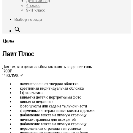
Детский сад
4 класс
9-11 класс
Выбор города
Цены
Лайт Плюс
Для тех, кто ценит альбом как память на долгие годы
1700
₽
1490/1590
₽
ламинированная твердая обложка
креативная индивидуальная обложка
1 фотосъемка
виньетка детей с портретными фото
виньетка педагогов
фото школы или сада на тыльной части
фирменные интерактивные квесты с детьми
добавление текста на личную страницу
личные страницы для всех детей
добавление текста на личную страницу
персональная страница выпускника
персональная страница с личными фото