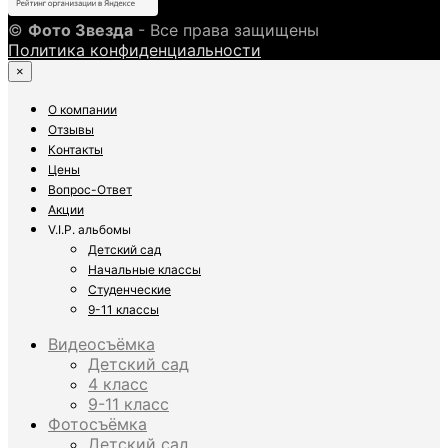
©
Фото Звезда
- Все права защищены
Политика конфиденциальности
×
О компании
Отзывы
Контакты
Цены
Вопрос-Ответ
Акции
V.I.P. альбомы
Детский сад
Начальные классы
Студенческие
9-11 классы
Видеосъёмка
Детский сад
4 класс
9-11 класс
Фотосъёмка
Детский сад