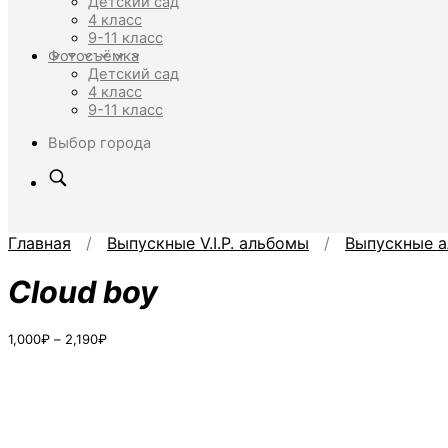
Детский сад
4 класс
9-11 класс
Фотосъёмка
Детский сад
4 класс
9-11 класс
Выбор города
Главная
/
Выпускные V.I.P. альбомы
/
Выпускные а
Cloud boy
Диапазон
1,000
₽
–
2,190
₽
цен:
1,000₽
–
2,190₽