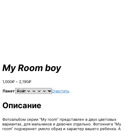
My Room boy
Диапазон
1,000
₽
–
2,190
₽
цен:
1,000₽
Пакет
Очистить
–
2,190₽
Описание
Фотоальбом серии “My room” представлен в двух цветовых
вариантах, для мальчиков и девочек отдельно. Фотокнига “My
room” подчеркнет умело образ и характер вашего ребенка. А