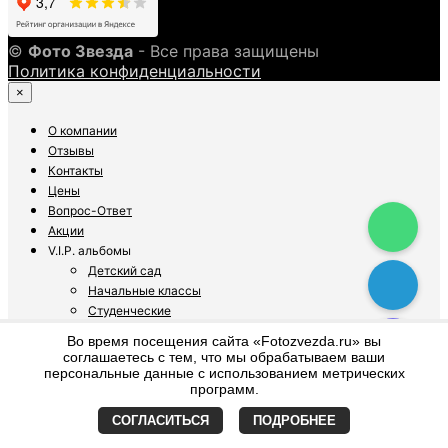
©
Фото Звезда
- Все права защищены
Политика конфиденциальности
×
О компании
Отзывы
Контакты
Цены
Вопрос-Ответ
Акции
V.I.P. альбомы
Детский сад
Начальные классы
Студенческие
9-11 классы
Во время посещения сайта «Fotozvezda.ru» вы
соглашаетесь с тем, что мы обрабатываем ваши
Видеосъёмка
персональные данные с использованием метрических
Детский сад
программ.
4 класс
СОГЛАСИТЬСЯ
ПОДРОБНЕЕ
9-11 класс
Фотосъёмка