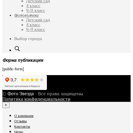
Детский сад
4 класс
9-11 класс
Фотосъёмка
Детский сад
4 класс
9-11 класс
Выбор города
Форма публикации
[public-form]
©
Фото Звезда
- Все права защищены
Политика конфиденциальности
×
О компании
Отзывы
Контакты
Цены