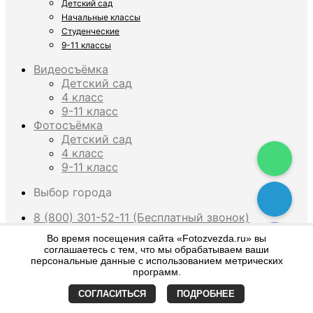
Детский сад
Начальные классы
Студенческие
9-11 классы
Видеосъёмка
Детский сад
4 класс
9-11 класс
Фотосъёмка
Детский сад
4 класс
9-11 класс
Выбор города
8 (800) 301-52-11 (Бесплатный звонок)
Во время посещения сайта «Fotozvezda.ru» вы
×
соглашаетесь с тем, что мы обрабатываем ваши
персональные данные с использованием метрических
программ.
What are you looking for?
СОГЛАСИТЬСЯ
ПОДРОБНЕЕ
Искать:
Поиск