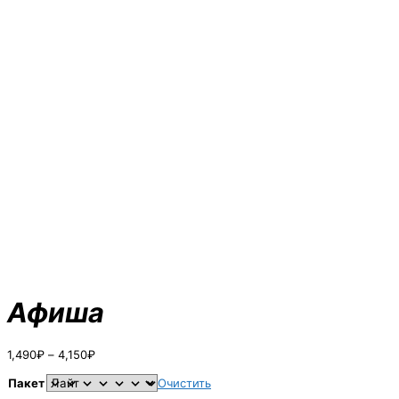
Афиша
Диапазон
1,490
₽
–
4,150
₽
цен:
1,490₽
Пакет
Очистить
–