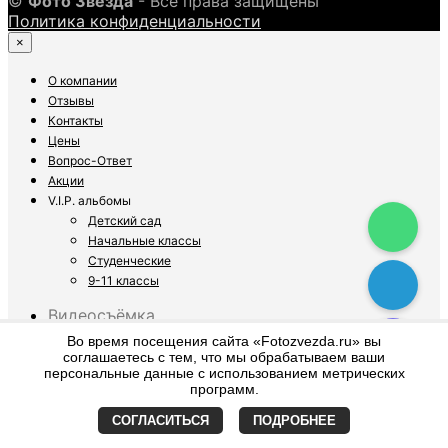
©
Фото Звезда
- Все права защищены
Политика конфиденциальности
×
О компании
Отзывы
Контакты
Цены
Вопрос-Ответ
Акции
V.I.P. альбомы
Детский сад
Начальные классы
Студенческие
9-11 классы
Видеосъёмка
Детский сад
Во время посещения сайта «Fotozvezda.ru» вы
4 класс
соглашаетесь с тем, что мы обрабатываем ваши
персональные данные с использованием метрических
9-11 класс
программ.
Фотосъёмка
Детский сад
СОГЛАСИТЬСЯ
ПОДРОБНЕЕ
4 класс