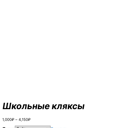
Школьные кляксы
Диапазон
1,000
₽
–
4,150
₽
цен: