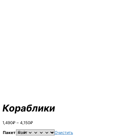
Кораблики
Диапазон
1,490
₽
–
4,150
₽
цен:
1,490₽
Пакет
Очистить
–