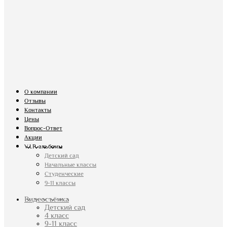
О компании
Отзывы
Контакты
Цены
Вопрос-Ответ
Акции
V.I.P. альбомы
Детский сад
Начальные классы
Студенческие
9-11 классы
Видеосъёмка
Детский сад
4 класс
9-11 класс